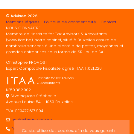
© Adviseo 2026
Mentions légales
Politique de confidentialité
Contact
NOUS CONNAÎTRE
Membre de l’Institute for Tax Advisors & Accoutants
(www.itaa.be), notre cabinet, situé à Bruxelles assure de
nombreux services à une clientèle de petites, moyennes et
grandes entreprises sous forme de SRL ou de SA.
Christophe PROVOST
Expert Comptable Fiscaliste agréé ITAA 11.021.220
Institute for Tax Advisors
& Accountants
N°50.382.002
Silversquare Stéphanie
Avenue Louise 54 – 1050 Bruxelles
TVA: BE0477.617.904
contact@adviseo.be
02/893.00.64
Ce site utilise des cookies, afin de vous garantir