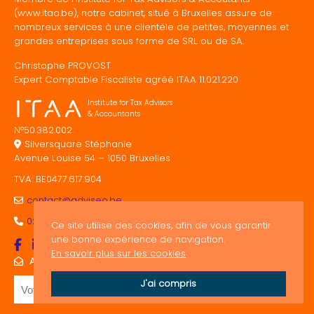
(www.itaa.be), notre cabinet, situé à Bruxelles assure de
nombreux services à une clientèle de petites, moyennes et
grandes entreprises sous forme de SRL ou de SA.
Christophe PROVOST
Expert Comptable Fiscaliste agréé ITAA 11.021.220
Institute for Tax Advisors
& Accountants
N°50.382.002
Silversquare Stéphanie
Avenue Louise 54 – 1050 Bruxelles
TVA: BE0477.617.904
contact@adviseo.be
02/893.00.64
Ce site utilise des cookies, afin de vous garantir
une bonne expérience de navigation.
En savoir plus sur les cookies
ABONNEZ-VOUS À NOTRE NEWSLETTER
J'ai compris