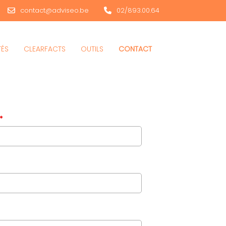
contact@adviseo.be
02/893.00.64
TÉS
CLEARFACTS
OUTILS
CONTACT
*